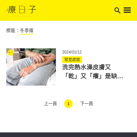
標籤：
冬季癢
2024/01/12
常見症狀
洗完熱水澡皮膚又
「乾」又「癢」是缺脂
性皮膚炎！冬季癢怎麼
辦？5招緩解
上一頁
1
下一頁