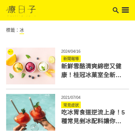
標籤：
冰
2024/04/16
新聞報導
新鮮雪酪清爽綿密又健
康！桂冠冰菓室全新嚴
選「水果雪酪」熱賣中
2021/07/04
常見症狀
吃冰胃食道逆流上身！5
種常見剉冰配料讓你脹
氣、火燒心