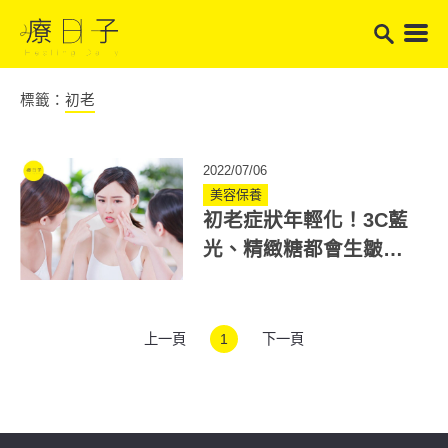
標籤：
初老
2022/07/06
美容保養
初老症狀年輕化！3C藍
光、精緻糖都會生皺紋
注意5面向抗老化
上一頁
1
下一頁