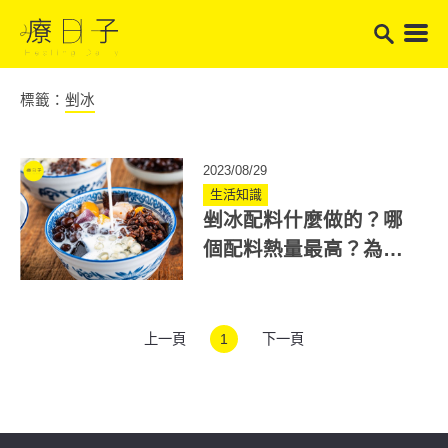
標籤：
剉冰
2023/08/29
生活知識
剉冰配料什麼做的？哪
個配料熱量最高？為你
揭露6種常見配料製法
上一頁
1
下一頁