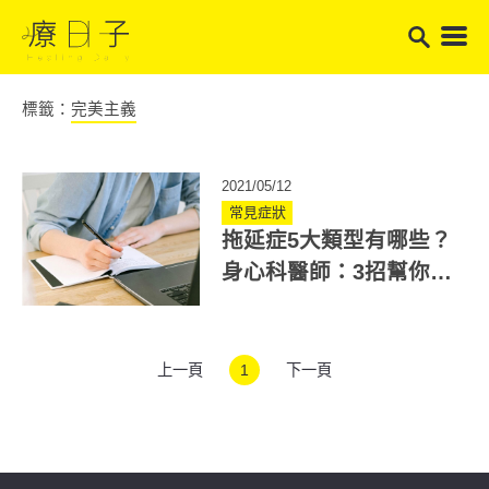
標籤：
完美主義
2021/05/12
常見症狀
拖延症5大類型有哪些？
身心科醫師：3招幫你改
善隱形拖延！
上一頁
1
下一頁