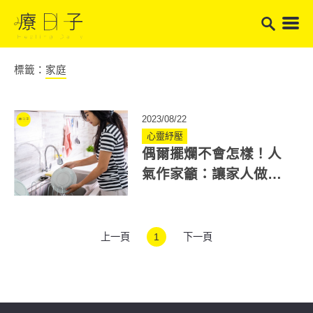
標籤：
家庭
2023/08/22
心靈紓壓
偶爾擺爛不會怎樣！人
氣作家籲：讓家人做家
事 給他們學習家事的機
會
上一頁
1
下一頁