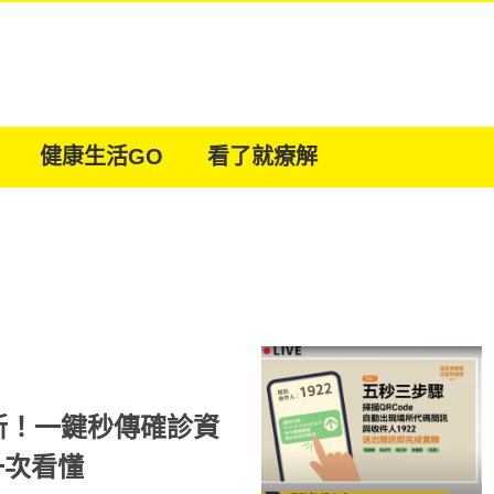
健康生活GO
看了就療解
新！一鍵秒傳確診資
A一次看懂