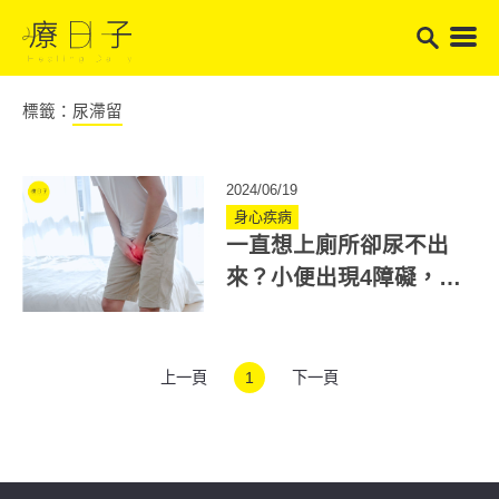
標籤：
尿滯留
2024/06/19
身心疾病
一直想上廁所卻尿不出
來？小便出現4障礙，恐
是尿滯留症狀！如何解
決？
上一頁
1
下一頁