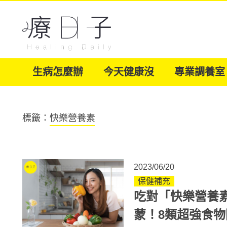
生病怎麼辦
今天健康沒
專業調養室
標籤：
快樂營養素
2023/06/20
保健補充
吃對「快樂營養
蒙！8類超強食