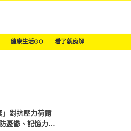
健康生活GO
看了就療解
素」對抗壓力荷爾
物防憂鬱、記憶力減