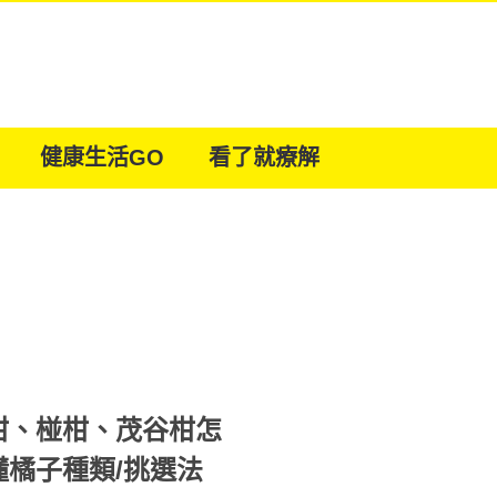
健康生活GO
看了就療解
柑、椪柑、茂谷柑怎
橘子種類/挑選法