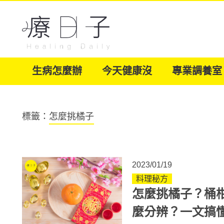
生病怎麼辦
今天健康沒
專業調養室
標籤：
怎麼挑橘子
2023/01/19
料理秘方
怎麼挑橘子？桶
麼分辨？一文搞懂