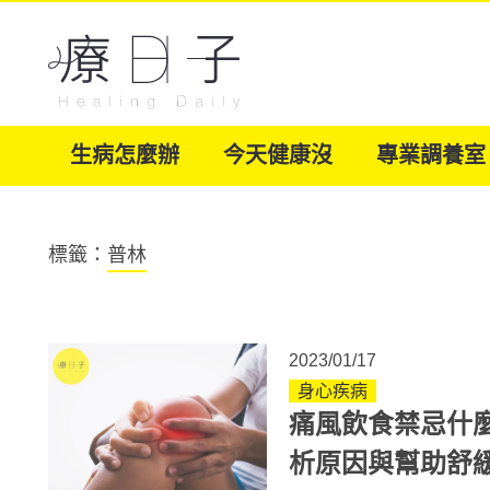
生病怎麼辦
今天健康沒
專業調養室
標籤：
普林
2023/01/17
身心疾病
痛風飲食禁忌什
析原因與幫助舒緩