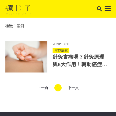
標籤：
暈針
2020/10/30
常見症狀
針灸會痛嗎？針灸原理
與6大作用！輔助癌症、
憂鬱與婦科治療
上一頁
1
下一頁