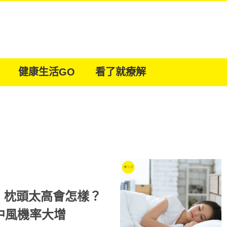
健康生活GO
看了就療解
！枕頭太高會怎樣？
中風機率大增