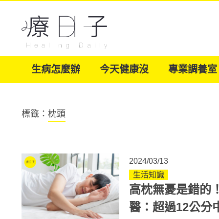
生病怎麼辦
今天健康沒
專業調養室
標籤：
枕頭
2024/03/13
生活知識
高枕無憂是錯的
醫：超過12公分