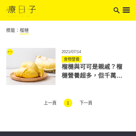
標籤：
榴槤
2021/07/14
食物營養
榴槤與可可是親戚？榴
槤營養超多，但千萬別
跟這個一起吃
上一頁
1
下一頁