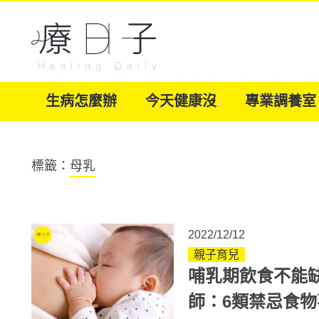
生病怎麼辦
今天健康沒
專業調養室
標籤：
母乳
2022/12/12
親子育兒
哺乳期飲食不能
師：6類禁忌食物