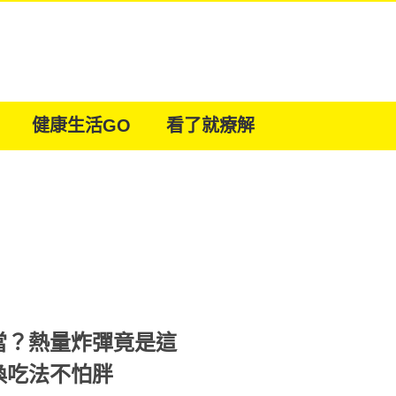
健康生活GO
看了就療解
當？熱量炸彈竟是這
換吃法不怕胖