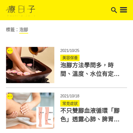
標籤：
泡腳
2021/10/25
美容保養
泡腳方法學問多，時
間、溫度、水位有定
量！虛寒體質足浴可加4
材料
2021/10/18
常見症狀
不只雙腳血液循環「腳
色」透露心肺、脾胃狀
況！教你3穴道改善血壓