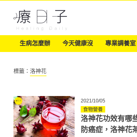
生病怎麼辦
今天健康沒
專業調養室
標籤：
洛神花
2021/10/05
食物營養
洛神花功效有哪
防癌症，洛神花