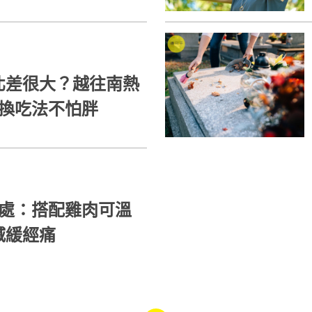
北差很大？越往南熱
替換吃法不怕胖
好處：搭配雞肉可溫
減緩經痛