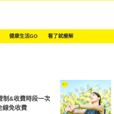
健康生活GO
看了就療解
載管制&收費時段一次
全線免收費