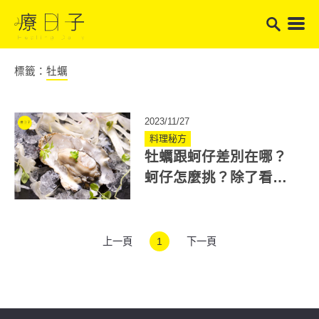
標籤：
牡蠣
2023/11/27
料理秘方
牡蠣跟蚵仔差別在哪？
蚵仔怎麼挑？除了看顏
色還要注意「葉片」
上一頁
1
下一頁