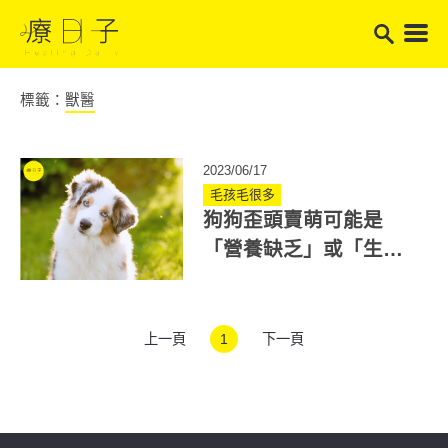
標籤：
獸醫
2023/06/17
毛孩毛很多
狗狗歪頭賣萌可能是
「營養缺乏」或「生
病」！獸醫分享常見原
因、治療方式
上一頁
1
下一頁