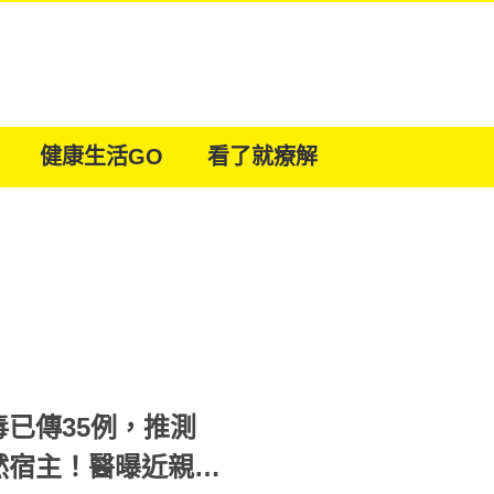
健康生活GO
看了就療解
已傳35例，推測
然宿主！醫曝近親致