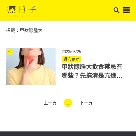
標籤：
甲狀腺腫大
2023/05/25
身心疾病
甲狀腺腫大飲食禁忌有
哪些？先搞清是亢進還
是低下！營養師：6類食
物要少吃
上一頁
1
下一頁