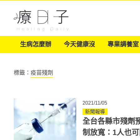
生病怎麼辦
今天健康沒
專業調養室
標籤：
疫苗殘劑
2021/11/05
新聞報導
全台各縣市殘劑
制放寬：1人也可