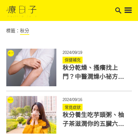
標籤：
秋分
2024/09/19
保健補充
秋分乾燥、搔癢找上
門？中醫潤燥小祕方、
茶飲教你內外兼顧！
2024/09/16
常見症狀
秋分養生吃芋頭粥、柚
子茶滋潤你的五臟六
腑！中醫：把握秋分調