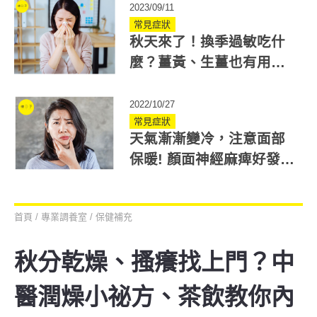
2023/09/11
常見症狀
秋天來了！換季過敏吃什
麼？薑黃、生薑也有用？6
種食材打敗季節性過敏
2022/10/27
常見症狀
天氣漸漸變冷，注意面部
保暖! 顏面神經麻痺好發於
秋冬! 2重點與中風區分
首頁
/
專業調養室
/
保健補充
秋分乾燥、搔癢找上門？中
醫潤燥小祕方、茶飲教你內