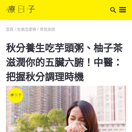
首頁
/
生病怎麼辦
/
常見症狀
秋分養生吃芋頭粥、柚子茶
滋潤你的五臟六腑！中醫：
把握秋分調理時機