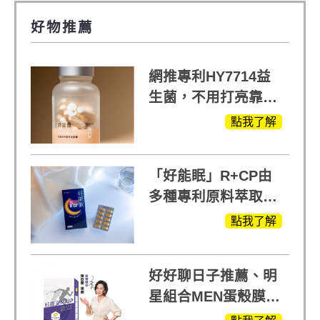
好物推薦
網推專利HY7714益
生菌，不用打亮靠養
出來的光
點我了解
「好能眠」R+CP由
多種專利原料萃取、
白鳳豆、羅布麻、西
點我了解
蕃蓮，陳亞蘭思維清
晰的關鍵!
好好聊日子推薦、明
星組合MEN蛋殼膜
(蛋白聚醣)+UCII，超