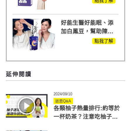
點我了解
越任何市售關鍵產品
好能生醫好能眠、添
加白鳳豆，幫助陳亞
蘭入睡的力量
點我了解
延伸閱讀
2024/09/10
迷思Q&A
各類柚子熱量排行:約等於
一杯奶茶？注意吃柚子禁
忌4種人不能吃