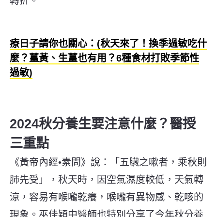
轉折。
療日子請你也關心：(秋天來了！換季過敏吃什
麼？薑黃、生薑也有用？6種食材打敗季節性
過敏)
2024秋分養生要注意什麼？醫授
三重點
《黃帝內經•素問》說：「五臟之嗽者，乘秋則
肺先受」，秋天時，因空氣濕度較低，天氣轉
涼，容易有喉嚨乾癢，喉嚨有異物感、乾咳的
現象。
巫佳穎中醫師也特別分享了今年秋分養