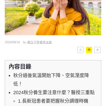
2024/09/16
by
療日子營養特派員
小
中
大
內容目錄
秋分過後氣溫開始下降、空氣溼度降
低！
2024秋分養生要注意什麼？醫授三重點
1.長新冠患者要把握秋分調理時機