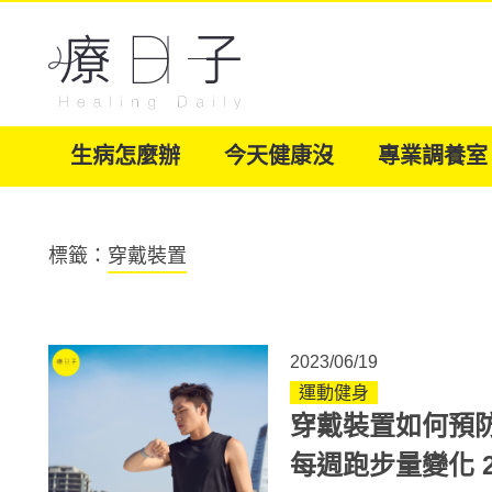
生病怎麼辦
今天健康沒
專業調養室
標籤：
穿戴裝置
2023/06/19
運動健身
穿戴裝置如何預防
每週跑步量變化 