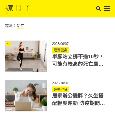
標籤：
站立
2023/06/07
運動健身
單腳站立撐不過10秒，
可能有較高的死亡風
險！治療師：從現在開
始練習
2020/10/31
運動健身
居家辦公變胖？久坐搭
配輕度運動 防疫期間輕
鬆瘦身不怕胖！