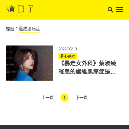
標籤：
纖維肌痛症
2022/05/13
身心疾病
《暴走女外科》蔡淑臻
罹患的纖維肌痛症是什
麼？為何稱公主病？患
者痛苦在哪?
上一頁
1
下一頁