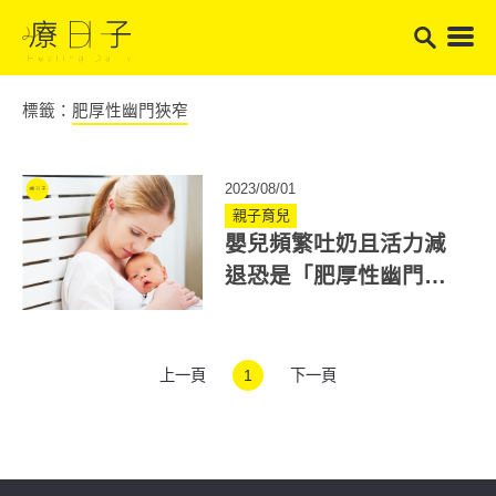
標籤：
肥厚性幽門狹窄
2023/08/01
親子育兒
嬰兒頻繁吐奶且活力減
退恐是「肥厚性幽門狹
窄」首胎男嬰罹患率最
高
上一頁
1
下一頁