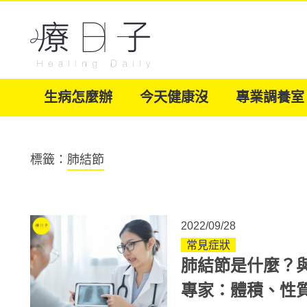
生病怎麼辦
今天健康沒
專業調養室
標籤：
肺結節
2022/09/28
常見症狀
肺結節是什麼？
專家：體積、性