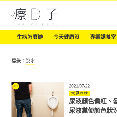
生病怎麼辦
今天健康沒
專業調養室
標籤：
脫水
2021/07/22
常見症狀
尿液顏色偏紅、
尿液糞便顏色狀