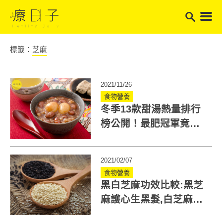
標籤：
芝麻
2021/11/26
食物營養
冬季13款甜湯熱量排行
榜公開！最肥冠軍竟是
「它」掌握3原則不發胖
2021/02/07
食物營養
黑白芝麻功效比較:黑芝
麻護心生黑髮,白芝麻抗
發炎！一天可以吃多