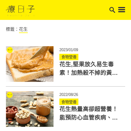
標籤：
花生
2023/01/09
食物營養
花生,堅果放久易生毒
素！加熱殺不掉的黃麴
毒素恐增肝癌率，想避
免這樣做
2022/08/26
食物營養
花生熱量高卻超營養！
能預防心血管疾病、一
天5顆降16%中風機率