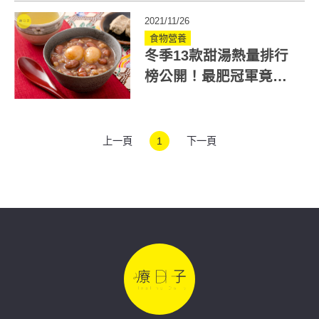
2021/11/26
食物營養
冬季13款甜湯熱量排行
榜公開！最肥冠軍竟是
「它」掌握3原則不發胖
上一頁
1
下一頁