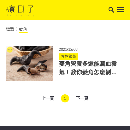
標籤：
菱角
2021/12/03
食物營養
菱角營養多還能潤血養
氣！教你菱角怎麼剝與
挑選三要訣
上一頁
1
下一頁