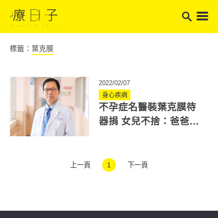
標籤：
葉克膜
2022/02/07
身心疾病
不孕症名醫裝葉克膜待
器捐 女兒不捨：爸爸拼
那麼久，就差一點點了
上一頁
1
下一頁