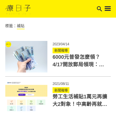
標籤：
補貼
2023/04/14
新聞報導
6000元普發怎麼領？
4/17開放郵局領現：身
分證尾數分流一族群免
排隊
2021/08/11
新聞報導
勞工生活補貼1萬元再擴
大2對象！中高齡再就業
者 也可申請