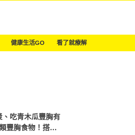
健康生活GO
看了就療解
漿、吃青木瓜豐胸有
5類豐胸食物！搭配