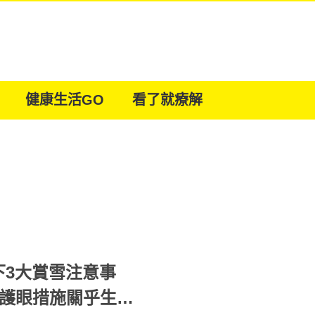
健康生活GO
看了就療解
下3大賞雪注意事
+護眼措施關乎生命