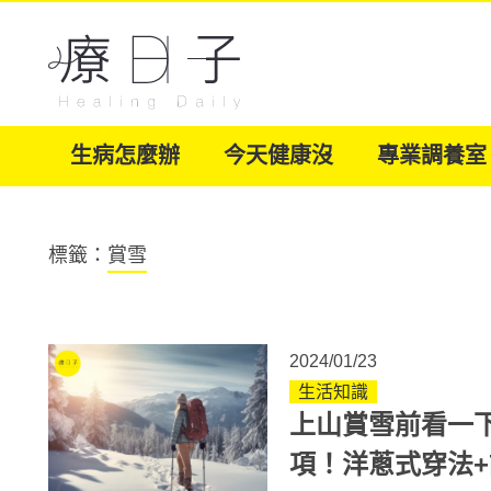
生病怎麼辦
今天健康沒
專業調養室
標籤：
賞雪
2024/01/23
生活知識
上山賞雪前看一
項！洋蔥式穿法