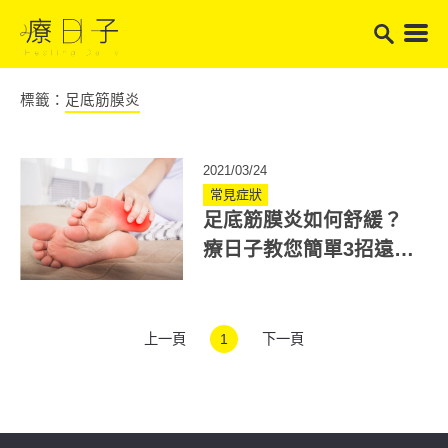
標籤：
足底筋膜炎
2021/03/24
常見症狀
足底筋膜炎如何舒緩？
療日子教您簡單3招遠離
足跟劇痛！
上一頁
1
下一頁