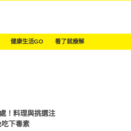
健康生活GO
看了就療解
好處！料理與挑選注
+川燙 避免吃下毒素