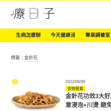
生病怎麼辦
今天健康沒
專業調養室
標籤：
金針花
2022/08/30
食物營養
金針花功效3大
意浸泡