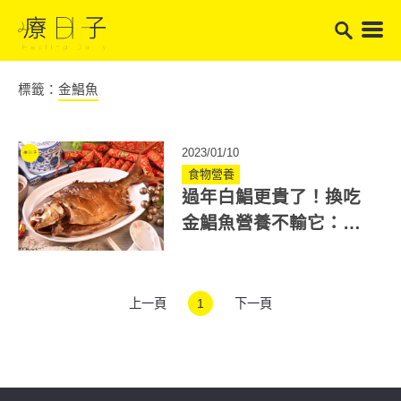
標籤：
金鯧魚
2023/01/10
食物營養
過年白鯧更貴了！換吃
金鯧魚營養不輸它：增
皮膚彈性、降心血管風
險
上一頁
1
下一頁