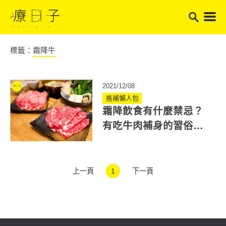
標籤：
霜降牛
2021/12/08
進補懶人包
霜降飲食有什麼禁忌？
有吃牛肉補身的習俗？
日本權威營養師最推這
部位
上一頁
1
下一頁