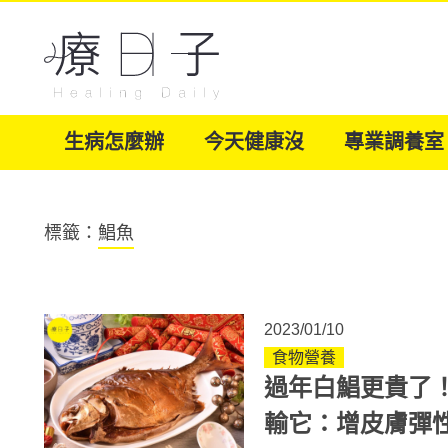
生病怎麼辦
今天健康沒
專業調養室
標籤：
鯧魚
2023/01/10
食物營養
過年白鯧更貴了
輸它：增皮膚彈