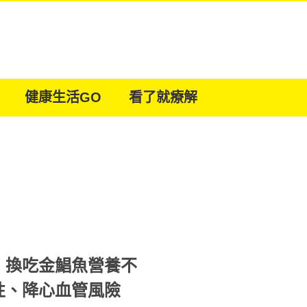
健康生活GO
看了就療解
！換吃金鯧魚營養不
性、降心血管風險