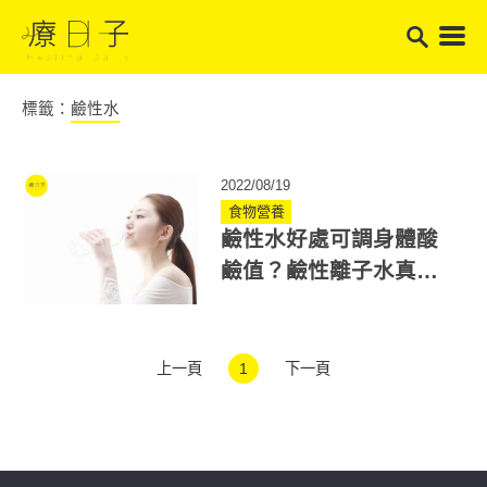
標籤：
鹼性水
2022/08/19
食物營養
鹼性水好處可調身體酸
鹼值？鹼性離子水真正
用途為何？3個知識破迷
思！
上一頁
1
下一頁