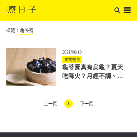
標籤：
龜苓膏
2021/06/18
食物營養
龜苓膏真有烏龜？夏天
吃降火？月經不調、香
港腳患者要少吃
上一頁
1
下一頁