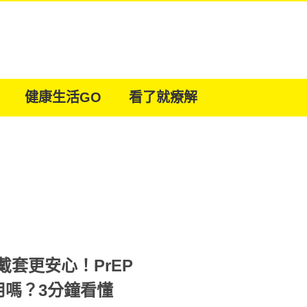
健康生活GO
看了就療解
戴套更安心！PrEP
用嗎？3分鐘看懂