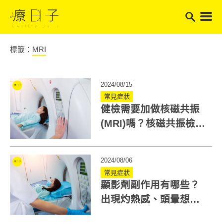
標籤：
MRI
2024/08/15
常見症狀
健檢需要加做核磁共振
(MRI)嗎？核磁共振檢查
什麼？適用這些疾病篩
檢
2024/08/06
常見症狀
顯影劑副作用有哪些？
出現灼熱感、頭暈想吐
正常嗎？醫：檢查後留