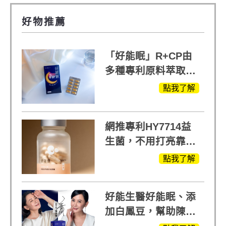
好物推薦
「好能眠」R+CP由
多種專利原料萃取、
白鳳豆、羅布麻、西
點我了解
蕃蓮，陳亞蘭思維清
晰的關鍵!
網推專利HY7714益
生菌，不用打亮靠養
出來的光
點我了解
好能生醫好能眠、添
加白鳳豆，幫助陳亞