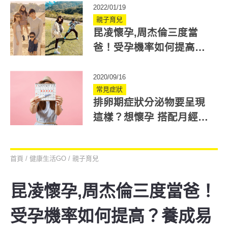
2022/01/19
親子育兒
昆凌懷孕,周杰倫三度當
爸！受孕機率如何提高？
養成易受孕體質必知5件事
2020/09/16
常見症狀
排卵期症狀分泌物要呈現
這樣？想懷孕 搭配月經週
期計算更準確！
首頁
/
健康生活GO
/
親子育兒
昆凌懷孕,周杰倫三度當爸！
受孕機率如何提高？養成易