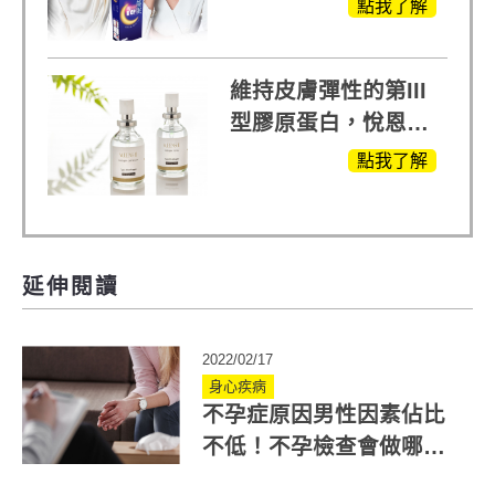
蘭入睡的力量
點我了解
維持皮膚彈性的第III
型膠原蛋白，悅恩詩
給予寶寶般的肌膚感
點我了解
受
延伸閱讀
2022/02/17
身心疾病
不孕症原因男性因素佔比
不低！不孕檢查會做哪些
項目？醫詳解5大重點