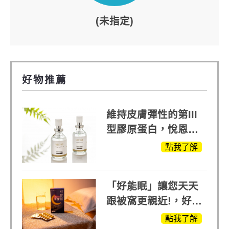
(未指定)
好物推薦
維持皮膚彈性的第III
型膠原蛋白，悅恩詩
給予寶寶般的肌膚感
點我了解
受
「好能眠」讓您天天
跟被窩更親近!，好能
生醫X陳亞蘭推薦!
點我了解