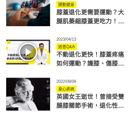
運動健身
膝蓋退化更需要運動？大
腿肌萎縮膝蓋更吃力！三
招「膝蓋退化運動」避免
惡性循環
2023/04/13
迷思Q&A
不動退化更快！膝蓋疼痛
如何運動？護膝、傷膝運
動馬上看
2022/09/09
身心疾病
英國女王逝世！曾接受雙
腿膝關節手術，退化性關
節炎如何避免？了解6大危
險因子