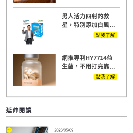
男人活力四射的救
星，特別添加白鳳豆
萃取 五色瑪卡
點我了解
MOMO熱賣中
網推專利HY7714益
生菌，不用打亮靠養
出來的光
點我了解
延伸閱讀
2023/05/09